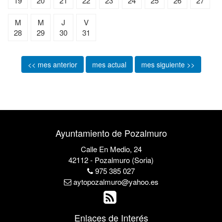
19
20
21
22
23
24
25
26
27
M
M
J
V
28
29
30
31
<< mes anterior
mes actual
mes siguiente >>
Ayuntamiento de Pozalmuro
Calle En Medio, 24
42112 - Pozalmuro (Soria)
975 385 027
aytopozalmuro@yahoo.es
Enlaces de Interés