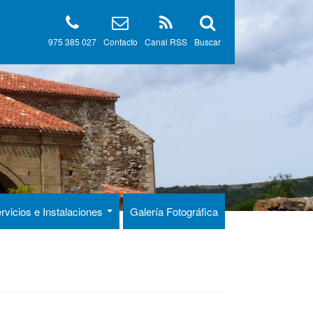
975 385 027
Contacto
Canal RSS
Buscar
rvicios e Instalaciones
Galería Fotográfica