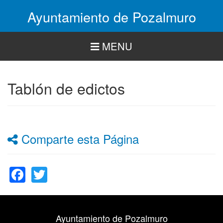
Pasar
Ayuntamiento de Pozalmuro
al
contenido
principal
MENU
Tablón de edictos
Comparte esta Página
Facebook
Twitter
Ayuntamiento de Pozalmuro